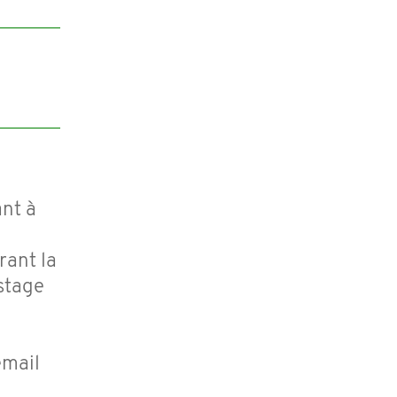
ant à
rant la
 stage
email