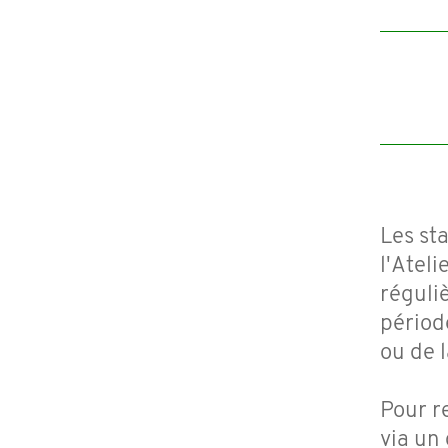
Les st
l'Ateli
réguli
périod
ou de 
Pour r
via un 